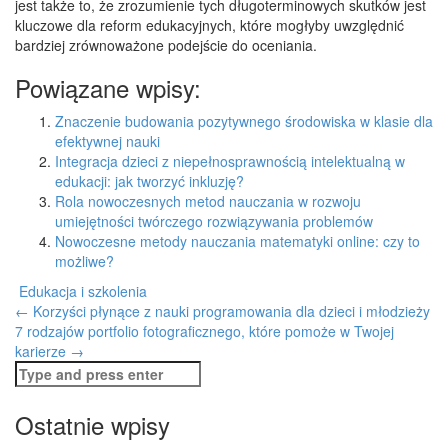
jest także to, że zrozumienie tych długoterminowych skutków jest
kluczowe dla reform edukacyjnych, które mogłyby uwzględnić
bardziej zrównoważone podejście do oceniania.
Powiązane wpisy:
Znaczenie budowania pozytywnego środowiska w klasie dla
efektywnej nauki
Integracja dzieci z niepełnosprawnością intelektualną w
edukacji: jak tworzyć inkluzję?
Rola nowoczesnych metod nauczania w rozwoju
umiejętności twórczego rozwiązywania problemów
Nowoczesne metody nauczania matematyki online: czy to
możliwe?
Edukacja i szkolenia
Post
←
Korzyści płynące z nauki programowania dla dzieci i młodzieży
7 rodzajów portfolio fotograficznego, które pomoże w Twojej
navigation
karierze
→
Search
for:
Ostatnie wpisy