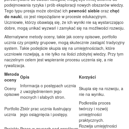
podejmowania ryzyka i prób eksploracji nowych obszarów wiedzy.
Tego typu presja może obniżać ich
pewność siebie
oraz
chęć
do nauki
, co jest niepożądane w procesie edukacyjnym.
Uczniowie, którzy obawiają się, że ich wyniki nie są wystarczająco
dobre, mogą unikać wyzwań i zamykać się na możliwości rozwoju.
Alternatywne metody oceny, takie jak oceny opisowe, portfolio
ucznia czy projekty grupowe, mogą skutecznie zastąpić tradycyjny
system. Takie podejście skupia się na umiejętnościach, które
uczniowie rozwijają, a nie tylko na ilości zdobytej wiedzy. Przy tym
naczelnym celem jest wspieranie procesu uczenia się, a nie
rywalizacja.
Metoda
Opis
Korzyści
oceny
Informacja o postępach ucznia
Oceny
Skupia się na rozwoju, a
z uwzględnieniem jego
opisowe
nie na wyniku.
mocnych i słabych stron.
Podkreśla proces
Portfolio
Zbiór prac ucznia ilustrujący
twórczy i rozwój
ucznia
jego osiągnięcia i postępy.
umiejętności
praktycznych.
Rozwija umiejętności
Projekty
Praca w grupach nad wspólnym