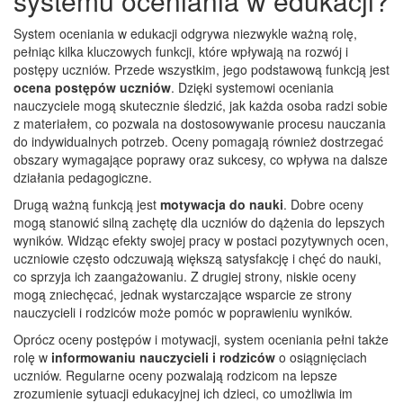
systemu oceniania w edukacji?
System oceniania w edukacji odgrywa niezwykle ważną rolę,
pełniąc kilka kluczowych funkcji, które wpływają na rozwój i
postępy uczniów. Przede wszystkim, jego podstawową funkcją jest
ocena postępów uczniów
. Dzięki systemowi oceniania
nauczyciele mogą skutecznie śledzić, jak każda osoba radzi sobie
z materiałem, co pozwala na dostosowywanie procesu nauczania
do indywidualnych potrzeb. Oceny pomagają również dostrzegać
obszary wymagające poprawy oraz sukcesy, co wpływa na dalsze
działania pedagogiczne.
Drugą ważną funkcją jest
motywacja do nauki
. Dobre oceny
mogą stanowić silną zachętę dla uczniów do dążenia do lepszych
wyników. Widząc efekty swojej pracy w postaci pozytywnych ocen,
uczniowie często odczuwają większą satysfakcję i chęć do nauki,
co sprzyja ich zaangażowaniu. Z drugiej strony, niskie oceny
mogą zniechęcać, jednak wystarczające wsparcie ze strony
nauczycieli i rodziców może pomóc w poprawieniu wyników.
Oprócz oceny postępów i motywacji, system oceniania pełni także
rolę w
informowaniu nauczycieli i rodziców
o osiągnięciach
uczniów. Regularne oceny pozwalają rodzicom na lepsze
zrozumienie sytuacji edukacyjnej ich dzieci, co umożliwia im