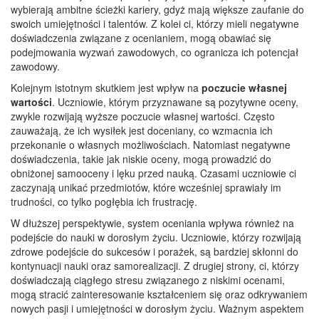
wybierają ambitne ścieżki kariery, gdyż mają większe zaufanie do
swoich umiejętności i talentów. Z kolei ci, którzy mieli negatywne
doświadczenia związane z ocenianiem, mogą obawiać się
podejmowania wyzwań zawodowych, co ogranicza ich potencjał
zawodowy.
Kolejnym istotnym skutkiem jest wpływ na
poczucie własnej
wartości
. Uczniowie, którym przyznawane są pozytywne oceny,
zwykle rozwijają wyższe poczucie własnej wartości. Często
zauważają, że ich wysiłek jest doceniany, co wzmacnia ich
przekonanie o własnych możliwościach. Natomiast negatywne
doświadczenia, takie jak niskie oceny, mogą prowadzić do
obniżonej samooceny i lęku przed nauką. Czasami uczniowie ci
zaczynają unikać przedmiotów, które wcześniej sprawiały im
trudności, co tylko pogłębia ich frustrację.
W dłuższej perspektywie, system oceniania wpływa również na
podejście do nauki w dorosłym życiu. Uczniowie, którzy rozwijają
zdrowe podejście do sukcesów i porażek, są bardziej skłonni do
kontynuacji nauki oraz samorealizacji. Z drugiej strony, ci, którzy
doświadczają ciągłego stresu związanego z niskimi ocenami,
mogą stracić zainteresowanie kształceniem się oraz odkrywaniem
nowych pasji i umiejętności w dorosłym życiu. Ważnym aspektem