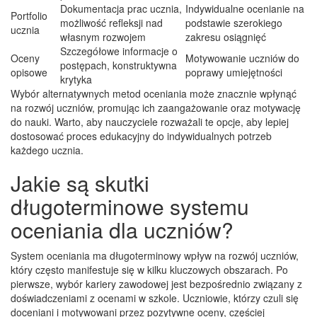
Dokumentacja prac ucznia,
Indywidualne ocenianie na
Portfolio
możliwość refleksji nad
podstawie szerokiego
ucznia
własnym rozwojem
zakresu osiągnięć
Szczegółowe informacje o
Oceny
Motywowanie uczniów do
postępach, konstruktywna
opisowe
poprawy umiejętności
krytyka
Wybór alternatywnych metod oceniania może znacznie wpłynąć
na rozwój uczniów, promując ich zaangażowanie oraz motywację
do nauki. Warto, aby nauczyciele rozważali te opcje, aby lepiej
dostosować proces edukacyjny do indywidualnych potrzeb
każdego ucznia.
Jakie są skutki
długoterminowe systemu
oceniania dla uczniów?
System oceniania ma długoterminowy wpływ na rozwój uczniów,
który często manifestuje się w kilku kluczowych obszarach. Po
pierwsze, wybór kariery zawodowej jest bezpośrednio związany z
doświadczeniami z ocenami w szkole. Uczniowie, którzy czuli się
doceniani i motywowani przez pozytywne oceny, częściej