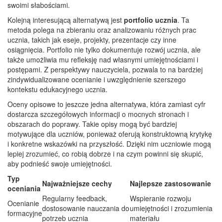
swoimi słabościami.
Kolejną interesującą alternatywą jest
portfolio ucznia
. Ta
metoda polega na zbieraniu oraz analizowaniu różnych prac
ucznia, takich jak eseje, projekty, prezentacje czy inne
osiągnięcia. Portfolio nie tylko dokumentuje rozwój ucznia, ale
także umożliwia mu refleksję nad własnymi umiejętnościami i
postępami. Z perspektywy nauczyciela, pozwala to na bardziej
zindywidualizowane ocenianie i uwzględnienie szerszego
kontekstu edukacyjnego ucznia.
Oceny opisowe to jeszcze jedna alternatywa, która zamiast cyfr
dostarcza szczegółowych informacji o mocnych stronach i
obszarach do poprawy. Takie opisy mogą być bardziej
motywujące dla uczniów, ponieważ oferują konstruktowną krytykę
i konkretne wskazówki na przyszłość. Dzięki nim uczniowie mogą
lepiej zrozumieć, co robią dobrze i na czym powinni się skupić,
aby podnieść swoje umiejętności.
Typ
Najważniejsze cechy
Najlepsze zastosowanie
oceniania
Regularny feedback,
Wspieranie rozwoju
Ocenianie
dostosowanie nauczania do
umiejętności i zrozumienia
formacyjne
potrzeb ucznia
materiału