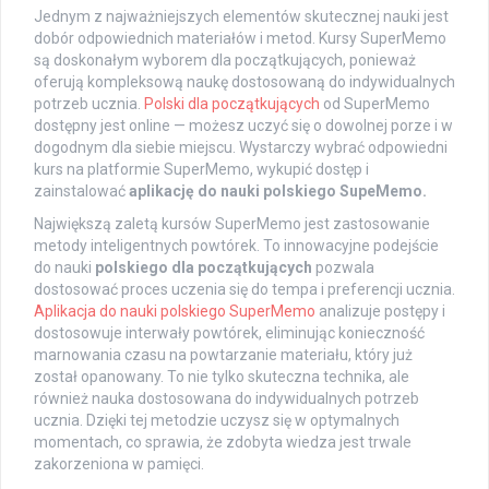
Jednym z najważniejszych elementów skutecznej nauki jest
dobór odpowiednich materiałów i metod. Kursy SuperMemo
są doskonałym wyborem dla początkujących, ponieważ
oferują kompleksową naukę dostosowaną do indywidualnych
potrzeb ucznia.
Polski dla początkujących
od SuperMemo
dostępny jest online — możesz uczyć się o dowolnej porze i w
dogodnym dla siebie miejscu. Wystarczy wybrać odpowiedni
kurs na platformie SuperMemo, wykupić dostęp i
zainstalować
aplikację do nauki polskiego SupeMemo.
Największą zaletą kursów SuperMemo jest zastosowanie
metody inteligentnych powtórek. To innowacyjne podejście
do nauki
polskiego dla początkujących
pozwala
dostosować proces uczenia się do tempa i preferencji ucznia.
Aplikacja do nauki polskiego SuperMemo
analizuje postępy i
dostosowuje interwały powtórek, eliminując konieczność
marnowania czasu na powtarzanie materiału, który już
został opanowany. To nie tylko skuteczna technika, ale
również nauka dostosowana do indywidualnych potrzeb
ucznia. Dzięki tej metodzie uczysz się w optymalnych
momentach, co sprawia, że zdobyta wiedza jest trwale
zakorzeniona w pamięci.