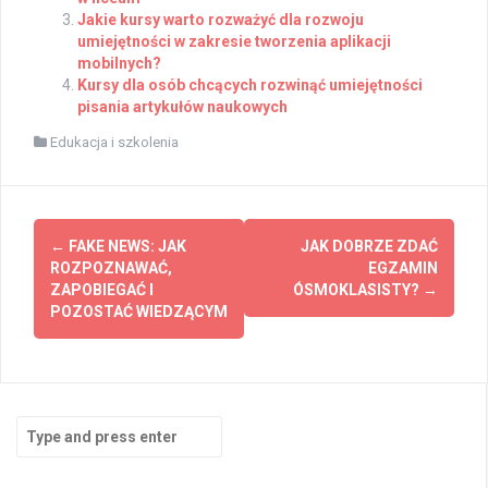
Jakie kursy warto rozważyć dla rozwoju
umiejętności w zakresie tworzenia aplikacji
mobilnych?
Kursy dla osób chcących rozwinąć umiejętności
pisania artykułów naukowych
Edukacja i szkolenia
Post
←
FAKE NEWS: JAK
JAK DOBRZE ZDAĆ
navigation
ROZPOZNAWAĆ,
EGZAMIN
ZAPOBIEGAĆ I
ÓSMOKLASISTY?
→
POZOSTAĆ WIEDZĄCYM
Search
for: