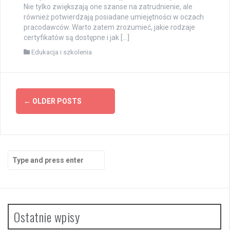
Nie tylko zwiększają one szanse na zatrudnienie, ale
również potwierdzają posiadane umiejętności w oczach
pracodawców. Warto zatem zrozumieć, jakie rodzaje
certyfikatów są dostępne i jak […]
Edukacja i szkolenia
Posts
←
OLDER POSTS
navigation
Search
for:
Ostatnie wpisy