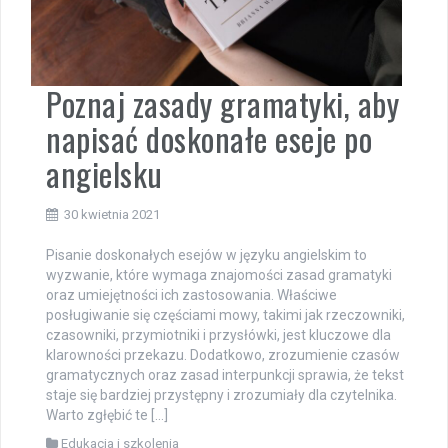
Poznaj zasady gramatyki, aby
napisać doskonałe eseje po
angielsku
30 kwietnia 2021
Pisanie doskonałych esejów w języku angielskim to
wyzwanie, które wymaga znajomości zasad gramatyki
oraz umiejętności ich zastosowania. Właściwe
posługiwanie się częściami mowy, takimi jak rzeczowniki,
czasowniki, przymiotniki i przysłówki, jest kluczowe dla
klarowności przekazu. Dodatkowo, zrozumienie czasów
gramatycznych oraz zasad interpunkcji sprawia, że tekst
staje się bardziej przystępny i zrozumiały dla czytelnika.
Warto zgłębić te […]
Edukacja i szkolenia