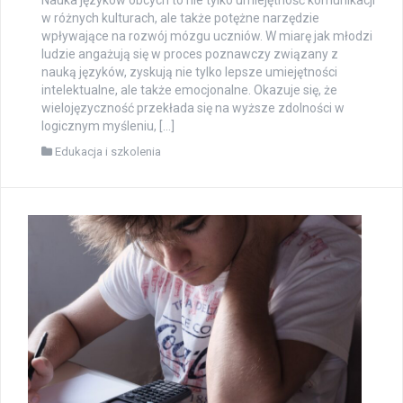
w różnych kulturach, ale także potężne narzędzie
wpływające na rozwój mózgu uczniów. W miarę jak młodzi
ludzie angażują się w proces poznawczy związany z
nauką języków, zyskują nie tylko lepsze umiejętności
intelektualne, ale także emocjonalne. Okazuje się, że
wielojęzyczność przekłada się na wyższe zdolności w
logicznym myśleniu, […]
Edukacja i szkolenia