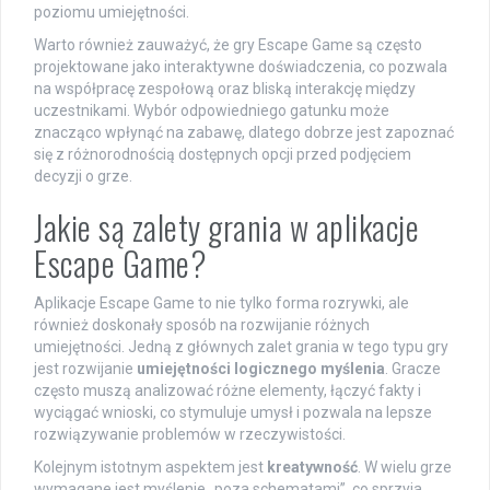
poziomu umiejętności.
Warto również zauważyć, że gry Escape Game są często
projektowane jako interaktywne doświadczenia, co pozwala
na współpracę zespołową oraz bliską interakcję między
uczestnikami. Wybór odpowiedniego gatunku może
znacząco wpłynąć na zabawę, dlatego dobrze jest zapoznać
się z różnorodnością dostępnych opcji przed podjęciem
decyzji o grze.
Jakie są zalety grania w aplikacje
Escape Game?
Aplikacje Escape Game to nie tylko forma rozrywki, ale
również doskonały sposób na rozwijanie różnych
umiejętności. Jedną z głównych zalet grania w tego typu gry
jest rozwijanie
umiejętności logicznego myślenia
. Gracze
często muszą analizować różne elementy, łączyć fakty i
wyciągać wnioski, co stymuluje umysł i pozwala na lepsze
rozwiązywanie problemów w rzeczywistości.
Kolejnym istotnym aspektem jest
kreatywność
. W wielu grze
wymagane jest myślenie „poza schematami”, co sprzyja