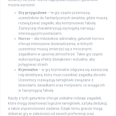
można wyróżnić:
Gry przygodowe
– te gry często przenoszą
uczestników do fantastycznych światów, gdzie muszą
rozwiązywać zagadki, aby kontynuować fabułę.
Zazwyczaj charakteryzują się bogatą narracją i
interesującymi postaciami.
Horror
– dla miłośników adrenaliny, gatunek horroru
oferuje intensywne doświadczenia, w których
uczestnicy muszą zmierzyć się z mrocznymi
zagadkami w upiornej atmosferze. Takie gry często
wykorzystują efekty dźwiękowe i wizualne, aby
potęgować strach.
Kryminalne
– w gry kryminalne odgrywa się zazwyczaj
rolę detektywa, który musi rozwikłać zagadkę zbrodni.
Uczestnicy rozwiązują łamigłówki związane z
dowodami, świadkami oraz motywami, co wciąga ich
w fascynującą fabułę.
Każdy z tych gatunków oferuje unikalne rodzaje zagadek,
które mogą obejmować logiczne łamigłówki, sztukę dedukcji,
a także zręcznościowe zadania. Dzięki temu gracze mogą
dobierać gry w zależności od swoich preferencji oraz