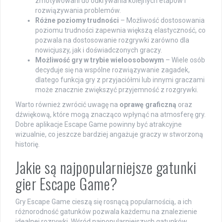
zmotywowani do odkrywania kolejnych etapów i
rozwiązywania problemów.
Różne poziomy trudności
– Możliwość dostosowania
poziomu trudności zapewnia większą elastyczność, co
pozwala na dostosowanie rozgrywki zarówno dla
nowicjuszy, jak i doświadczonych graczy.
Możliwość gry w trybie wieloosobowym
– Wiele osób
decyduje się na wspólne rozwiązywanie zagadek,
dlatego funkcja gry z przyjaciółmi lub innymi graczami
może znacznie zwiększyć przyjemność z rozgrywki.
Warto również zwrócić uwagę na
oprawę graficzną
oraz
dźwiękową, które mogą znacząco wpłynąć na atmosferę gry.
Dobre aplikacje Escape Game powinny być atrakcyjne
wizualnie, co jeszcze bardziej angażuje graczy w stworzoną
historię.
Jakie są najpopularniejsze gatunki
gier Escape Game?
Gry Escape Game cieszą się rosnącą popularnością, a ich
różnorodność gatunków pozwala każdemu na znalezienie
idealnej rozrywki. Wśród najpopularniejszych gatunków