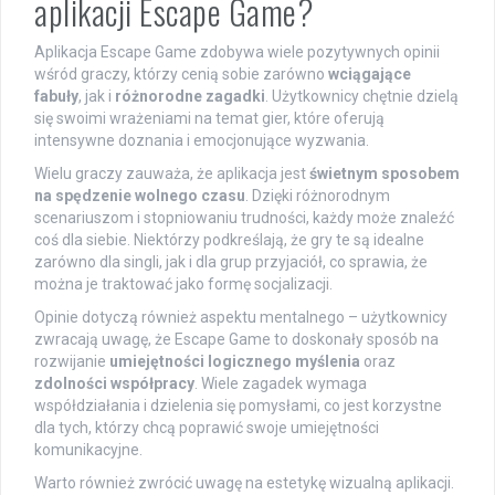
aplikacji Escape Game?
Aplikacja Escape Game zdobywa wiele pozytywnych opinii
wśród graczy, którzy cenią sobie zarówno
wciągające
fabuły
, jak i
różnorodne zagadki
. Użytkownicy chętnie dzielą
się swoimi wrażeniami na temat gier, które oferują
intensywne doznania i emocjonujące wyzwania.
Wielu graczy zauważa, że aplikacja jest
świetnym sposobem
na spędzenie wolnego czasu
. Dzięki różnorodnym
scenariuszom i stopniowaniu trudności, każdy może znaleźć
coś dla siebie. Niektórzy podkreślają, że gry te są idealne
zarówno dla singli, jak i dla grup przyjaciół, co sprawia, że
można je traktować jako formę socjalizacji.
Opinie dotyczą również aspektu mentalnego – użytkownicy
zwracają uwagę, że Escape Game to doskonały sposób na
rozwijanie
umiejętności logicznego myślenia
oraz
zdolności współpracy
. Wiele zagadek wymaga
współdziałania i dzielenia się pomysłami, co jest korzystne
dla tych, którzy chcą poprawić swoje umiejętności
komunikacyjne.
Warto również zwrócić uwagę na estetykę wizualną aplikacji.