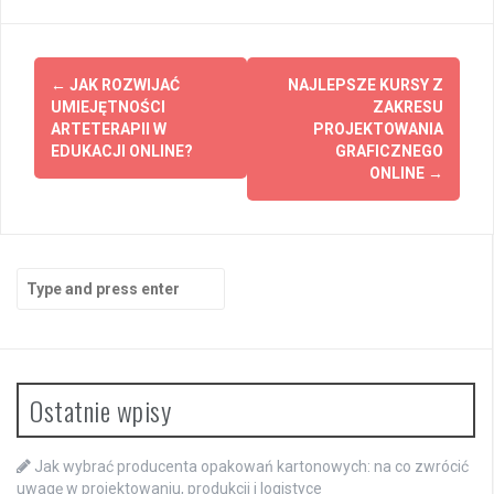
Post
←
JAK ROZWIJAĆ
NAJLEPSZE KURSY Z
navigation
UMIEJĘTNOŚCI
ZAKRESU
ARTETERAPII W
PROJEKTOWANIA
EDUKACJI ONLINE?
GRAFICZNEGO
ONLINE
→
Search
for:
Ostatnie wpisy
Jak wybrać producenta opakowań kartonowych: na co zwrócić
uwagę w projektowaniu, produkcji i logistyce