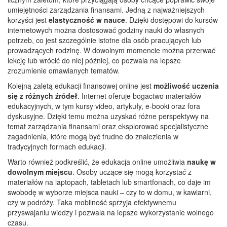
umiejętności zarządzania finansami. Jedną z najważniejszych
korzyści jest
elastyczność w nauce
. Dzięki dostępowi do kursów
internetowych można dostosować godziny nauki do własnych
potrzeb, co jest szczególnie istotne dla osób pracujących lub
prowadzących rodzinę. W dowolnym momencie można przerwać
lekcję lub wrócić do niej później, co pozwala na lepsze
zrozumienie omawianych tematów.
Kolejną zaletą edukacji finansowej online jest
możliwość uczenia
się z różnych źródeł
. Internet oferuje bogactwo materiałów
edukacyjnych, w tym kursy video, artykuły, e-booki oraz fora
dyskusyjne. Dzięki temu można uzyskać różne perspektywy na
temat zarządzania finansami oraz eksplorować specjalistyczne
zagadnienia, które mogą być trudne do znalezienia w
tradycyjnych formach edukacji.
Warto również podkreślić, że edukacja online umożliwia
naukę w
dowolnym miejscu
. Osoby uczące się mogą korzystać z
materiałów na laptopach, tabletach lub smartfonach, co daje im
swobodę w wyborze miejsca nauki – czy to w domu, w kawiarni,
czy w podróży. Taka mobilność sprzyja efektywnemu
przyswajaniu wiedzy i pozwala na lepsze wykorzystanie wolnego
czasu.