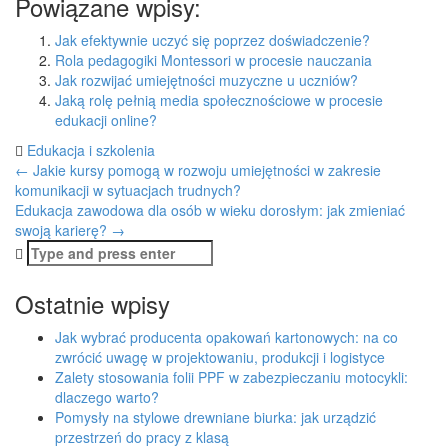
Powiązane wpisy:
Jak efektywnie uczyć się poprzez doświadczenie?
Rola pedagogiki Montessori w procesie nauczania
Jak rozwijać umiejętności muzyczne u uczniów?
Jaką rolę pełnią media społecznościowe w procesie
edukacji online?
Edukacja i szkolenia
Post
←
Jakie kursy pomogą w rozwoju umiejętności w zakresie
komunikacji w sytuacjach trudnych?
navigation
Edukacja zawodowa dla osób w wieku dorosłym: jak zmieniać
swoją karierę?
→
Search
for:
Ostatnie wpisy
Jak wybrać producenta opakowań kartonowych: na co
zwrócić uwagę w projektowaniu, produkcji i logistyce
Zalety stosowania folii PPF w zabezpieczaniu motocykli:
dlaczego warto?
Pomysły na stylowe drewniane biurka: jak urządzić
przestrzeń do pracy z klasą