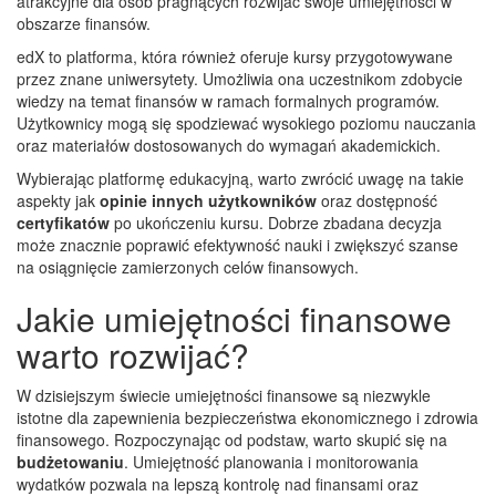
atrakcyjne dla osób pragnących rozwijać swoje umiejętności w
obszarze finansów.
edX to platforma, która również oferuje kursy przygotowywane
przez znane uniwersytety. Umożliwia ona uczestnikom zdobycie
wiedzy na temat finansów w ramach formalnych programów.
Użytkownicy mogą się spodziewać wysokiego poziomu nauczania
oraz materiałów dostosowanych do wymagań akademickich.
Wybierając platformę edukacyjną, warto zwrócić uwagę na takie
aspekty jak
opinie innych użytkowników
oraz dostępność
certyfikatów
po ukończeniu kursu. Dobrze zbadana decyzja
może znacznie poprawić efektywność nauki i zwiększyć szanse
na osiągnięcie zamierzonych celów finansowych.
Jakie umiejętności finansowe
warto rozwijać?
W dzisiejszym świecie umiejętności finansowe są niezwykle
istotne dla zapewnienia bezpieczeństwa ekonomicznego i zdrowia
finansowego. Rozpoczynając od podstaw, warto skupić się na
budżetowaniu
. Umiejętność planowania i monitorowania
wydatków pozwala na lepszą kontrolę nad finansami oraz