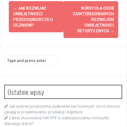
Post
←
JAK ROZWIJAĆ
KURSY DLA OSÓB
navigation
UMIEJĘTNOŚCI
ZAINTERESOWANYCH
PRZEDSIĘBIORCZE U
ROZWOJEM
UCZNIÓW?
UMIEJĘTNOŚCI
RETORYCZNYCH
→
Search
for:
Ostatnie wpisy
Jak wybrać producenta opakowań kartonowych: na co zwrócić
uwagę w projektowaniu, produkcji i logistyce
Zalety stosowania folii PPF w zabezpieczaniu motocykli:
dlaczego warto?