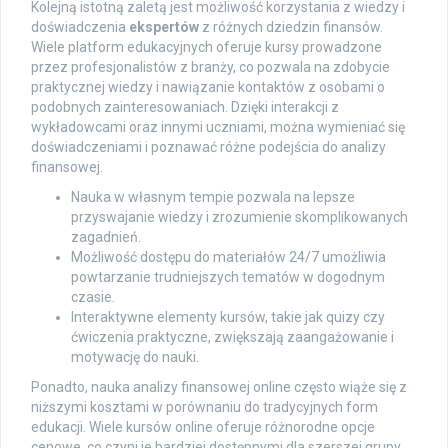
Kolejną istotną zaletą jest możliwość korzystania z wiedzy i
doświadczenia
ekspertów
z różnych dziedzin finansów.
Wiele platform edukacyjnych oferuje kursy prowadzone
przez profesjonalistów z branży, co pozwala na zdobycie
praktycznej wiedzy i nawiązanie kontaktów z osobami o
podobnych zainteresowaniach. Dzięki interakcji z
wykładowcami oraz innymi uczniami, można wymieniać się
doświadczeniami i poznawać różne podejścia do analizy
finansowej.
Nauka w własnym tempie pozwala na lepsze
przyswajanie wiedzy i zrozumienie skomplikowanych
zagadnień.
Możliwość dostępu do materiałów 24/7 umożliwia
powtarzanie trudniejszych tematów w dogodnym
czasie.
Interaktywne elementy kursów, takie jak quizy czy
ćwiczenia praktyczne, zwiększają zaangażowanie i
motywację do nauki.
Ponadto, nauka analizy finansowej online często wiąże się z
niższymi kosztami w porównaniu do tradycyjnych form
edukacji. Wiele kursów online oferuje różnorodne opcje
cenowe, co czyni je bardziej dostępnymi dla szerszej grupy