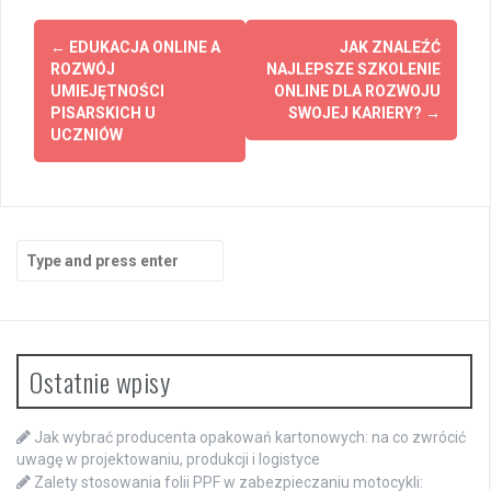
Post
←
EDUKACJA ONLINE A
JAK ZNALEŹĆ
navigation
ROZWÓJ
NAJLEPSZE SZKOLENIE
UMIEJĘTNOŚCI
ONLINE DLA ROZWOJU
PISARSKICH U
SWOJEJ KARIERY?
→
UCZNIÓW
Search
for:
Ostatnie wpisy
Jak wybrać producenta opakowań kartonowych: na co zwrócić
uwagę w projektowaniu, produkcji i logistyce
Zalety stosowania folii PPF w zabezpieczaniu motocykli: