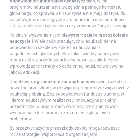
odpowiednich materiałów dydaktycznych
. Wiele
programów nauczania nie uwzględnia pełnego kontekstu
globalnego, co sprawia, że nauczyciele nie mają dostępu do
zasobów, które pomogłyby im w nauczaniu o różnorodności
kultur, problemach globalnych czy zrównoważonym rozwoju.
Kolejnym wyzwaniem jest
niewystarczające przeszkolenie
nauczycieli
. Wiele osób pracujących w edukacji nie ma
odpowiednich szkoleń w zakresie nauczania o
zagadnieniach globalnych. Bez takiej wiedzy nauczyciele
mogą czuć się przytłoczeni lub niepewni, jak skutecznie
wprowadzać te tematy do codziennej nauki, co wpływa na
jakość edukacji.
Dodatkowo,
ograniczone zasoby finansowe
wielu szkół są
poważną przeszkodą w rozwijaniu programów związanych z
edukacją globalną. Bez odpowiednich funduszy trudno jest
liderom edukacyjnym realizować innowacyjne projekty,
uczestniczyć w programach wymiany czy organizować
wydarzenia, które promują zrozumienie globalnych
problemów.
By przezwyciężyć te przeszkody, szkoły mogą rozważyć
różne strategie. Współpraca z organizacjami