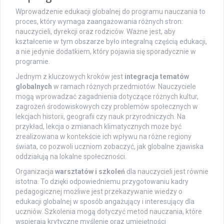
Wprowadzenie edukacji globalnej do programu nauczania to
proces, który wymaga zaangażowania różnych stron:
nauczycieli, dyrekcji oraz rodziców. Ważne jest, aby
kształcenie w tym obszarze było integralną częścią edukacji,
a nie jedynie dodatkiem, który pojawia się sporadycznie w
programie.
Jednym z kluczowych kroków jest
integracja tematów
globalnych
w ramach różnych przedmiotów. Nauczyciele
mogą wprowadzać zagadnienia dotyczące różnych kultur,
zagrożeń środowiskowych czy problemów społecznych w
lekcjach historii, geografii czy nauk przyrodniczych. Na
przykład, lekcja o zmianach klimatycznych może być
zrealizowana w kontekście ich wpływu na różne regiony
świata, co pozwoli uczniom zobaczyć, jak globalne zjawiska
oddziałują na lokalne społeczności.
Organizacja
warsztatów i szkoleń
dla nauczycieli jest równie
istotna. To dzięki odpowiedniemu przygotowaniu kadry
pedagogicznej możliwe jest przekazywanie wiedzy o
edukacji globalnej w sposób angażujący i interesujący dla
uczniów. Szkolenia mogą dotyczyć metod nauczania, które
wspierają krytyczne myślenie oraz umiejętności