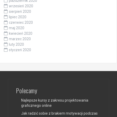
październik 2020
wrzesień 2020
sierpień 2020
lipiec 2020
czerwiec 2020
maj 2020
kwiecień 2020
marzec 2020
luty 2020
styczeń 2020
Polecamy
Najlepsze kursy z zakresu projektowania
graficznego online
Jak radzić sobie z brakiem motywacji podczas