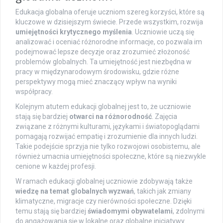
Edukacja globalna oferuje uczniom szereg korzyści, które są
kluczowe w dzisiejszym świecie. Przede wszystkim, rozwija
umiejętności krytycznego myślenia
. Uczniowie uczą się
analizować i oceniać różnorodne informacje, co pozwala im
podejmować lepsze decyzje oraz zrozumieć złożoność
problemów globalnych. Ta umiejętność jest niezbędna w
pracy w międzynarodowym środowisku, gdzie różne
perspektywy mogą mieć znaczący wpływ na wyniki
współpracy.
Kolejnym atutem edukacji globalnej jest to, że uczniowie
stają się bardziej
otwarci na różnorodność
. Zajęcia
związane z różnymi kulturami, językami i światopoglądami
pomagają rozwijać empatię i zrozumienie dla innych ludzi.
Takie podejście sprzyja nie tylko rozwojowi osobistemu, ale
również umacnia umiejętności społeczne, które są niezwykle
cenione w każdej profesji.
W ramach edukacji globalnej uczniowie zdobywają także
wiedzę na temat globalnych wyzwań
, takich jak zmiany
klimatyczne, migracje czy nierówności społeczne. Dzięki
temu stają się bardziej
świadomymi obywatelami
, zdolnymi
do angażowania się w lokalne oraz globalne inicjatywy