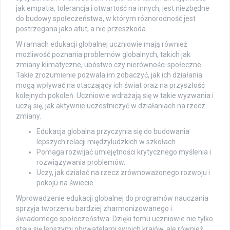
jak empatia, tolerancja i otwartość na innych, jest niezbędne
do budowy społeczeństwa, w którym różnorodność jest
postrzegana jako atut, a nie przeszkoda.
W ramach edukacji globalnej uczniowie mają również
możliwość poznania problemów globalnych, takich jak
zmiany klimatyczne, ubóstwo czy nierówności społeczne.
Takie zrozumienie pozwala im zobaczyć, jak ich działania
mogą wpływać na otaczający ich świat oraz na przyszłość
kolejnych pokoleń. Uczniowie wdrażają się w takie wyzwania i
uczą się, jak aktywnie uczestniczyć w działaniach na rzecz
zmiany.
Edukacja globalna przyczynia się do budowania
lepszych relacji międzyludzkich w szkołach.
Pomaga rozwijać umiejętności krytycznego myślenia i
rozwiązywania problemów.
Uczy, jak działać na rzecz zrównoważonego rozwoju i
pokoju na świecie.
Wprowadzenie edukacji globalnej do programów nauczania
sprzyja tworzeniu bardziej zharmonizowanego i
świadomego społeczeństwa. Dzięki temu uczniowie nie tylko
stają się lepszymi obywatelami swoich krajów, ale również