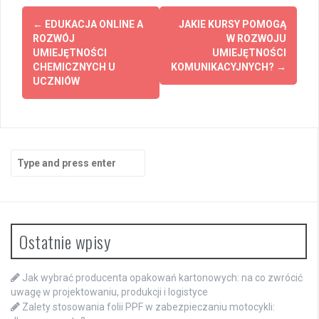
Post
←
EDUKACJA ONLINE A
JAKIE KURSY POMOGĄ
navigation
ROZWÓJ
W ROZWOJU
UMIEJĘTNOŚCI
UMIEJĘTNOŚCI
CHEMICZNYCH U
KOMUNIKACYJNYCH?
→
UCZNIÓW
Search
for:
Ostatnie wpisy
Jak wybrać producenta opakowań kartonowych: na co zwrócić
uwagę w projektowaniu, produkcji i logistyce
Zalety stosowania folii PPF w zabezpieczaniu motocykli: