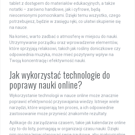
tablet z dostępem do materiałów edukacyjnych, a także
notatki – zarówno handlowe, jak i cyfrowe, będą
nieocenionymi pomocnikami. Dzięki temu wszystko, czego
potrzebujesz, będzie w zasięgu ręki, co ułatwi skupienie się
na nauce.
Na koniec, warto zadbać o atmosferę w miejscu do nauki.
Utrzymywanie porządku oraz wprowadzenie elementów,
które sprzyjają relaksowi, takich jak rośliny doniczkowe czy
odpowiednia muzyka, może mieć pozytywny wpływ na
Twoją koncentrację i efektywność nauki.
Jak wykorzystać technologie do
poprawy nauki online?
Wykorzystanie technologii w nauce online może znacznie
poprawić efektywność przyswajania wiedzy. Istnieje wiele
narzędzi, które wspierają ten proces, a ich odpowiednie
zastosowanie może przynieść znakomite rezultaty.
Aplikacje do zarządzania czasem, takie jak kalendarze online
czy to-do listy, pomagają w organizacji czasu nauki. Dzięki
nim można lepiej planować sesje naukowe, aby maksymalnie