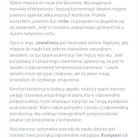
Wybór miejsca do nauki jest kluczowy dla osiągnięcia
wysokiej efektywności i lepszej koncentracji. Idealne miejsce
powinno spełniać kilka ważnych kryteriów. Przede
wszystkim, powinno być
ciche
, co pozwala na skupienie się
na zadaniach. Jeśli to możliwe, unikaj miejsc głośnych lub o
dużym natężeniu ruchu.
Oprócz tego,
oświetlenie
jest niezwykle istotne. Najlepiej, aby
miejsce do nauki było dobrze oświetlone naturalnym
światłem, co sprzyja koncentracji i nie męczy wzroku. Jeśli
korzystasz z sztucznego oświetlenia, upewnij się, że jest to
światło o odpowiedniej temperaturze barwowej – ciepłe
światło może sprzyjać relaksowi, ale za jasne mogą
prowadzić do szybkiego zmęczenia.
Komfort siedzenia to kolejny aspekt, na który warto zwrócić
uwagę. Używanie wygodnego krzesła, które odpowiednio
podpiera plecy, może znacząco wpłynąć na Twoją wydajność
podczas nauki. Warto także pomyśleć o biurku z odpowiednią
wysokością, aby uniknąć niewygodnych pozycji podczas
pisania czy korzystania z komputera.
Aby stworzyć optymalne warunki do nauki, dobrze jest
również mieć pod ręką odpowiednie narzędzia.
Komputer
lub