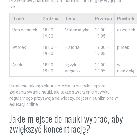
Przykładowy harmonogram nauki online mógłby wyglądać
tak:
Dzień
Godzina
Temat
Przerwa
Powtórki
Poniedziałek
18:00 –
Matematyka
19:00 –
czwartek
19:00
19:05
Wtorek
18:00 –
Historia
19:00 –
piątek
19:00
19:05
Środa
18:00 –
Język
19:00 –
w
19:00
angielski
19:05
niedzielę
Ustalenie takiego planu umożliwia nie tylko lepsze
zorganizowanie nauki, ale także stworzenie nawyku
regularnego przyswajania wiedzy, co jest nieuniknione w
edukacji online.
Jakie miejsce do nauki wybrać, aby
zwiększyć koncentrację?