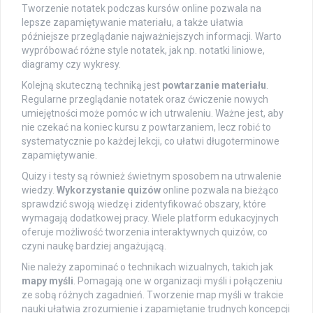
Tworzenie notatek podczas kursów online pozwala na
lepsze zapamiętywanie materiału, a także ułatwia
późniejsze przeglądanie najważniejszych informacji. Warto
wypróbować różne style notatek, jak np. notatki liniowe,
diagramy czy wykresy.
Kolejną skuteczną techniką jest
powtarzanie materiału
.
Regularne przeglądanie notatek oraz ćwiczenie nowych
umiejętności może pomóc w ich utrwaleniu. Ważne jest, aby
nie czekać na koniec kursu z powtarzaniem, lecz robić to
systematycznie po każdej lekcji, co ułatwi długoterminowe
zapamiętywanie.
Quizy i testy są również świetnym sposobem na utrwalenie
wiedzy.
Wykorzystanie quizów
online pozwala na bieżąco
sprawdzić swoją wiedzę i zidentyfikować obszary, które
wymagają dodatkowej pracy. Wiele platform edukacyjnych
oferuje możliwość tworzenia interaktywnych quizów, co
czyni naukę bardziej angażującą.
Nie należy zapominać o technikach wizualnych, takich jak
mapy myśli
. Pomagają one w organizacji myśli i połączeniu
ze sobą różnych zagadnień. Tworzenie map myśli w trakcie
nauki ułatwia zrozumienie i zapamiętanie trudnych koncepcji