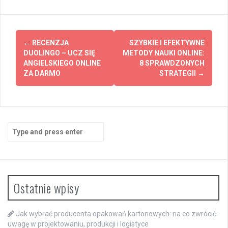
Post
←
RECENZJA
SZYBKIE I EFEKTYWNE
navigation
DUOLINGO – UCZ SIĘ
METODY NAUKI ONLINE:
ANGIELSKIEGO ONLINE
8 SPRAWDZONYCH
ZA DARMO
STRATEGII
→
Search
for:
Ostatnie wpisy
Jak wybrać producenta opakowań kartonowych: na co zwrócić
uwagę w projektowaniu, produkcji i logistyce