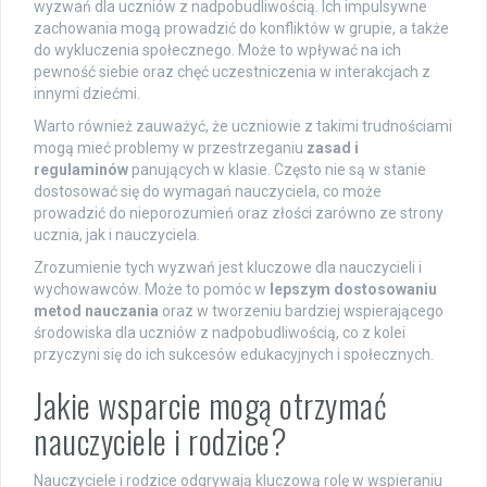
wyzwań dla uczniów z nadpobudliwością. Ich impulsywne
zachowania mogą prowadzić do konfliktów w grupie, a także
do wykluczenia społecznego. Może to wpływać na ich
pewność siebie oraz chęć uczestniczenia w interakcjach z
innymi dziećmi.
Warto również zauważyć, że uczniowie z takimi trudnościami
mogą mieć problemy w przestrzeganiu
zasad i
regulaminów
panujących w klasie. Często nie są w stanie
dostosować się do wymagań nauczyciela, co może
prowadzić do nieporozumień oraz złości zarówno ze strony
ucznia, jak i nauczyciela.
Zrozumienie tych wyzwań jest kluczowe dla nauczycieli i
wychowawców. Może to pomóc w
lepszym dostosowaniu
metod nauczania
oraz w tworzeniu bardziej wspierającego
środowiska dla uczniów z nadpobudliwością, co z kolei
przyczyni się do ich sukcesów edukacyjnych i społecznych.
Jakie wsparcie mogą otrzymać
nauczyciele i rodzice?
Nauczyciele i rodzice odgrywają kluczową rolę w wspieraniu