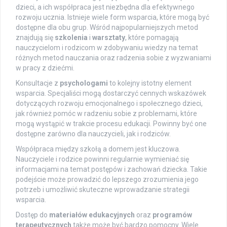
dzieci, a ich współpraca jest niezbędna dla efektywnego
rozwoju ucznia. Istnieje wiele form wsparcia, które mogą być
dostępne dla obu grup. Wśród najpopularniejszych metod
znajdują się
szkolenia
i
warsztaty
, które pomagają
nauczycielom i rodzicom w zdobywaniu wiedzy na temat
różnych metod nauczania oraz radzenia sobie z wyzwaniami
w pracy z dziećmi.
Konsultacje z
psychologami
to kolejny istotny element
wsparcia. Specjaliści mogą dostarczyć cennych wskazówek
dotyczących rozwoju emocjonalnego i społecznego dzieci,
jak również pomóc w radzeniu sobie z problemami, które
mogą wystąpić w trakcie procesu edukacji. Powinny być one
dostępne zarówno dla nauczycieli, jak i rodziców.
Współpraca między szkołą a domem jest kluczowa.
Nauczyciele i rodzice powinni regularnie wymieniać się
informacjami na temat postępów i zachowań dziecka. Takie
podejście może prowadzić do lepszego zrozumienia jego
potrzeb i umożliwić skuteczne wprowadzanie strategii
wsparcia.
Dostęp do
materiałów edukacyjnych
oraz
programów
terapeutycznych
także może być bardzo pomocny. Wiele