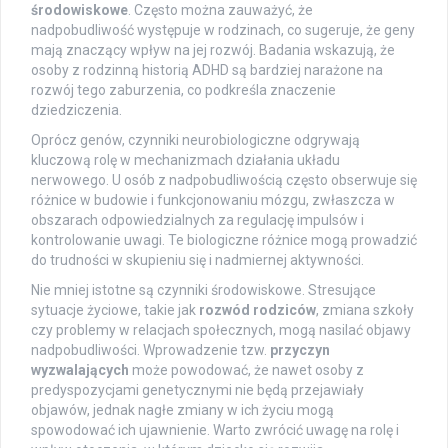
środowiskowe
. Często można zauważyć, że
nadpobudliwość występuje w rodzinach, co sugeruje, że geny
mają znaczący wpływ na jej rozwój. Badania wskazują, że
osoby z rodzinną historią ADHD są bardziej narażone na
rozwój tego zaburzenia, co podkreśla znaczenie
dziedziczenia.
Oprócz genów, czynniki neurobiologiczne odgrywają
kluczową rolę w mechanizmach działania układu
nerwowego. U osób z nadpobudliwością często obserwuje się
różnice w budowie i funkcjonowaniu mózgu, zwłaszcza w
obszarach odpowiedzialnych za regulację impulsów i
kontrolowanie uwagi. Te biologiczne różnice mogą prowadzić
do trudności w skupieniu się i nadmiernej aktywności.
Nie mniej istotne są czynniki środowiskowe. Stresujące
sytuacje życiowe, takie jak
rozwód rodziców
, zmiana szkoły
czy problemy w relacjach społecznych, mogą nasilać objawy
nadpobudliwości. Wprowadzenie tzw.
przyczyn
wyzwalających
może powodować, że nawet osoby z
predyspozycjami genetycznymi nie będą przejawiały
objawów, jednak nagłe zmiany w ich życiu mogą
spowodować ich ujawnienie. Warto zwrócić uwagę na rolę i