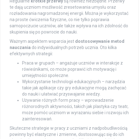
Regularne
krótkie przerwy
są również niezbędne. Przerwy
te dają uczniom możliwość zresetowania umysłu oraz
rozładowania nagromadzonej energii. Można je wykorzystać
na proste ćwiczenia fizyczne, co nie tylko poprawia
samopoczucie uczniów, ale także wpływa na ich zdolność do
skupienia się po powrocie do nauki.
Ważnym aspektem wsparcia jest
dostosowywanie metod
nauczania
do indywidualnych potrzeb ucznia. Oto kilka
efektywnych strategii:
Praca w grupach – angażuje uczniów w interakcje z
rówieśnikami, co może poprawić ich motywację i
umiejętności społeczne.
Wykorzystanie technologii edukacyjnych – narzędzia
takie jak aplikacje czy gry edukacyjne mogą zachęcać
do nauki i ułatwiać przyswajanie wiedzy.
Używanie różnych form pracy – wprowadzenie
różnorodnych aktywności, takich jak plastyka czy teatr,
może pomóc uczniom w wyrażaniu siebie i rozwoju ich
zainteresowań.
Skuteczne strategie w pracy z uczniami z nadpobudliwością
powinny być elastyczne i zmienne, dostosowując się do ich