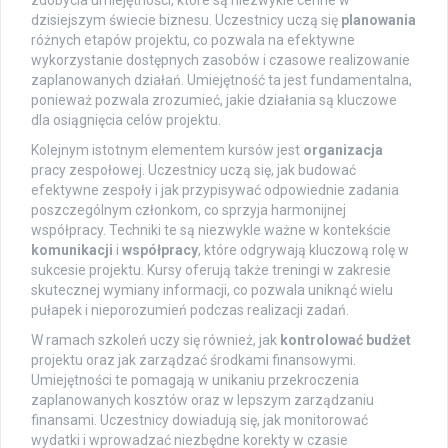
zdobycia umiejętności, które są niezwykle cenne w
dzisiejszym świecie biznesu. Uczestnicy uczą się
planowania
różnych etapów projektu, co pozwala na efektywne
wykorzystanie dostępnych zasobów i czasowe realizowanie
zaplanowanych działań. Umiejętność ta jest fundamentalna,
ponieważ pozwala zrozumieć, jakie działania są kluczowe
dla osiągnięcia celów projektu.
Kolejnym istotnym elementem kursów jest
organizacja
pracy zespołowej. Uczestnicy uczą się, jak budować
efektywne zespoły i jak przypisywać odpowiednie zadania
poszczególnym członkom, co sprzyja harmonijnej
współpracy. Techniki te są niezwykle ważne w kontekście
komunikacji
i
współpracy
, które odgrywają kluczową rolę w
sukcesie projektu. Kursy oferują także treningi w zakresie
skutecznej wymiany informacji, co pozwala uniknąć wielu
pułapek i nieporozumień podczas realizacji zadań.
W ramach szkoleń uczy się również, jak
kontrolować budżet
projektu oraz jak zarządzać środkami finansowymi.
Umiejętności te pomagają w unikaniu przekroczenia
zaplanowanych kosztów oraz w lepszym zarządzaniu
finansami. Uczestnicy dowiadują się, jak monitorować
wydatki i wprowadzać niezbędne korekty w czasie