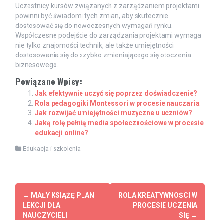
Uczestnicy kursów związanych z zarządzaniem projektami
powinni być świadomi tych zmian, aby skutecznie
dostosować się do nowoczesnych wymagań rynku.
Współczesne podejście do zarządzania projektami wymaga
nie tylko znajomości technik, ale także umiejętności
dostosowania się do szybko zmieniającego się otoczenia
biznesowego.
Powiązane Wpisy:
Jak efektywnie uczyć się poprzez doświadczenie?
Rola pedagogiki Montessori w procesie nauczania
Jak rozwijać umiejętności muzyczne u uczniów?
Jaką rolę pełnią media społecznościowe w procesie
edukacji online?
Edukacja i szkolenia
Post
←
MAŁY KSIĄŻĘ PLAN
ROLA KREATYWNOŚCI W
navigation
LEKCJI DLA
PROCESIE UCZENIA
NAUCZYCIELI
SIĘ
→