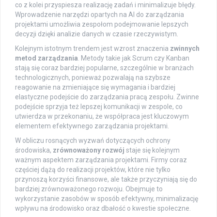
co z kolei przyspiesza realizację zadań i minimalizuje błędy.
Wprowadzenie narzędzi opartych na AI do zarządzania
projektami umożliwia zespołom podejmowanie lepszych
decyzji dzięki analizie danych w czasie rzeczywistym.
Kolejnym istotnym trendem jest wzrost znaczenia
zwinnych
metod zarządzania
. Metody takie jak Scrum czy Kanban
stają się coraz bardziej popularne, szczególnie w branżach
technologicznych, ponieważ pozwalają na szybsze
reagowanie na zmieniające się wymagania i bardziej
elastyczne podejście do zarządzania pracą zespołu. Zwinne
podejście sprzyja też lepszej komunikacji w zespole, co
utwierdza w przekonaniu, że współpraca jest kluczowym
elementem efektywnego zarządzania projektami.
W obliczu rosnących wyzwań dotyczących ochrony
środowiska,
zrównoważony rozwój
staje się kolejnym
ważnym aspektem zarządzania projektami. Firmy coraz
częściej dążą do realizacji projektów, które nie tylko
przynoszą korzyści finansowe, ale także przyczyniają się do
bardziej zrównoważonego rozwoju. Obejmuje to
wykorzystanie zasobów w sposób efektywny, minimalizację
wpływu na środowisko oraz dbałość o kwestie społeczne.