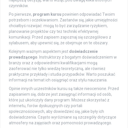
najlepszą decyzję, warto wziąć pod uwagę kilka istotnych
czynników.
Po pierwsze,
program kursu
powinien odpowiadać Twoim
potrzebom i oczekiwaniom. Zastanów się, jakie umiejętności
chciałbyś rozwijać: mogą to być zarządzanie ryzykiem,
planowanie projektów czy też techniki efektywnej
komunikacji. Przed zapisem zapoznaj się szczegółowo z
sylabusem, aby upewnić się, że obejmuje on te obszary.
Kolejnym ważnym aspektem jest
doświadczenie
prowadzącego
. Instruktorzy z bogatym doświadczeniem w
branży oraz z odpowiednimi kwalifikacjami mogą
zaoferować nie tylko wiedzę teoretyczną, ale również
praktyczne przykłady i studia przypadków. Warto poszukać
informacji na temat ich osiągnięć oraz stylu nauczania.
Opinie innych uczestników kursu są także nieocenione. Przed
zapisaniem się, dobrze jest zasięgnąć informacji od osób,
które już ukończyły dany program. Możesz skorzystać z
internetu, forów dyskusyjnych czy portali
społecznościowych, aby dowiedzieć się, jakie były ich
doświadczenia. Często wyróżniane są szczegóły dotyczące
atmosfery na zajęciach oraz pomocności prowadzącego.