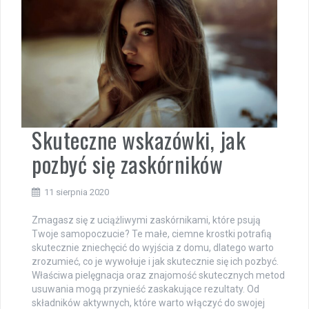
Skuteczne wskazówki, jak
pozbyć się zaskórników
11 sierpnia 2020
Zmagasz się z uciążliwymi zaskórnikami, które psują
Twoje samopoczucie? Te małe, ciemne krostki potrafią
skutecznie zniechęcić do wyjścia z domu, dlatego warto
zrozumieć, co je wywołuje i jak skutecznie się ich pozbyć.
Właściwa pielęgnacja oraz znajomość skutecznych metod
usuwania mogą przynieść zaskakujące rezultaty. Od
składników aktywnych, które warto włączyć do swojej