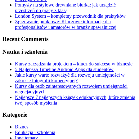
Pomysły na stylowe drewniane biurka: jak urządzić
przestrzeń do pracy z klasą
London System – kompletny przewodnik dla praktyków
Zgrzewanie punktowe: Kluczowe informacje dla
profesjonalistów i amatorów w branży spawalniczej
Recent Comments
Nauka i szkolenia
Kursy zarządzania projektem – klucz do sukcesu w biznesie
5 Najlepsza Timeline Android Apps dla studentów
Jakie kursy warto rozważyć dla rozwoju umiejętności w
zakresie fotografii komercyjnej?
Kursy dla osób zainteresowanych rozwojem umiejętności
negocjacyjnych
Najlepsze 7 najlepszych książek edukacyjnych, które zmienią
twój sposób myślenia
Kategorie
Biznes
Edukacja i szkolenia
Inne tematy