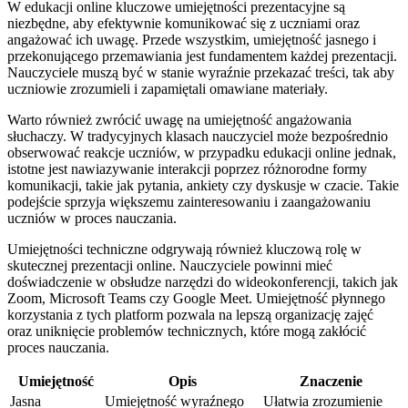
W edukacji online kluczowe umiejętności prezentacyjne są
niezbędne, aby efektywnie komunikować się z uczniami oraz
angażować ich uwagę. Przede wszystkim, umiejętność jasnego i
przekonującego przemawiania jest fundamentem każdej prezentacji.
Nauczyciele muszą być w stanie wyraźnie przekazać treści, tak aby
uczniowie zrozumieli i zapamiętali omawiane materiały.
Warto również zwrócić uwagę na umiejętność angażowania
słuchaczy. W tradycyjnych klasach nauczyciel może bezpośrednio
obserwować reakcje uczniów, w przypadku edukacji online jednak,
istotne jest nawiazywanie interakcji poprzez różnorodne formy
komunikacji, takie jak pytania, ankiety czy dyskusje w czacie. Takie
podejście sprzyja większemu zainteresowaniu i zaangażowaniu
uczniów w proces nauczania.
Umiejętności techniczne odgrywają również kluczową rolę w
skutecznej prezentacji online. Nauczyciele powinni mieć
doświadczenie w obsłudze narzędzi do wideokonferencji, takich jak
Zoom, Microsoft Teams czy Google Meet. Umiejętność płynnego
korzystania z tych platform pozwala na lepszą organizację zajęć
oraz uniknięcie problemów technicznych, które mogą zakłócić
proces nauczania.
Umiejętność
Opis
Znaczenie
Jasna
Umiejętność wyraźnego
Ułatwia zrozumienie