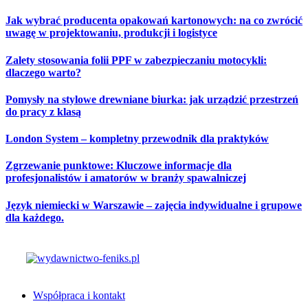
Skip
Jak wybrać producenta opakowań kartonowych: na co zwrócić
to
uwagę w projektowaniu, produkcji i logistyce
content
Zalety stosowania folii PPF w zabezpieczaniu motocykli:
dlaczego warto?
Pomysły na stylowe drewniane biurka: jak urządzić przestrzeń
do pracy z klasą
London System – kompletny przewodnik dla praktyków
Zgrzewanie punktowe: Kluczowe informacje dla
profesjonalistów i amatorów w branży spawalniczej
Język niemiecki w Warszawie – zajęcia indywidualne i grupowe
dla każdego.
Współpraca i kontakt