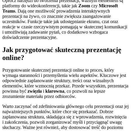
Oprócz narzędzi do tworzenia prezentacji, ważnym elementem są
platformy do wideokonferencji, takie jak
Zoom
czy
Microsoft
Teams
. Dają one możliwość prowadzenia interaktywnych
prezentacji na żywo, co znacznie zwiększa zaangażowanie
uczestników. Funkcje takie jak udostępnianie ekranu, czat oraz
reakcje w czasie rzeczywistym pomagają w skutecznej komunikacji
i umożliwiają zadawanie pytań, co dodatkowo wzbogaca
doświadczenie prezentacyjne.
Jak przygotować skuteczną prezentację
online?
Przygotowanie skutecznej prezentacji online to proces, który
wymaga staranności i przemyślenia wielu aspektów. Kluczowe jest
odpowiednie zaplanowanie struktury, treści oraz wizualnych
elementów, które wzmocnią przekaz. Przede wszystkim, prezentacja
powinna być
zwięzła
i
klarowna
, co pozwoli na lepsze
zrozumienie materiału przez odbiorców.
Warto zaczynać od zdefiniowania głównego celu prezentacji oraz jej
najważniejszych punktów, które chce się przekazać. Dobrze
zaplanowana struktura, składająca się z wprowadzenia, rozwinięcia
i zakończenia, pozwoli zorganizować myśli i przyciągnąć uwagę
słuchaczy. Ważne jest również, aby dostosować treść do poziomu