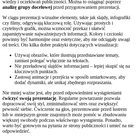
wiedzy i oczekiwań publiczności. Można to osiągnąć poprzez
analizę grupy docelowej
przed przygotowaniem prezentacji.
W ciągu prezentacji wizualne elementy, takie jak slajdy, infografiki
czy filmy, odgrywają kluczową rolę. Używając prostych i
czytelnych grafik, można wzmocnić przekaz i ułatwić
zapamiętywanie najważniejszych informacji. Kolory i czcionki
powinny być harmonijne oraz estetyczne, aby nie odciągały uwagi
od treści. Oto kilka dobre praktyki dotyczących wizualizacji:
Używaj obrazów, które ilustrują przedstawiane tematy,
zamiast polegać wyłącznie na tekstach.
Nie przeładowuj slajdów informacjami – lepiej skupić się na
kluczowych punktach.
Zastosuj animacje i przejścia w sposób umiarkowany, aby
dodać dynamiki, ale unikaj zbędnego rozpraszania.
Nie mniej ważne jest, aby przed odpowiednimi wystąpieniami
ćwiczyć swoją prezentację
. Regularne powtarzanie pozwala
dopracować swój styl, zminimalizować stres oraz zwiększyć
pewność siebie. Ćwiczenie na głos, prezentowanie przed lustrem
lub w mniejszym gronie znajomych może pomóc w zbudowaniu
większej swobody podczas właściwego wystąpienia. Ponadto,
warto być gotowym na pytania ze strony publiczności i umieć na nie
odpowiedzieć.