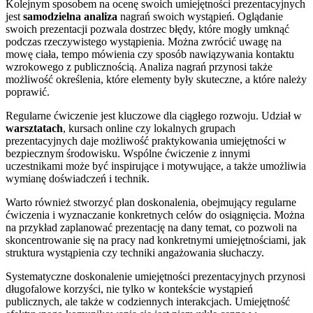
Kolejnym sposobem na ocenę swoich umiejętności prezentacyjnych
jest
samodzielna analiza
nagrań swoich wystąpień. Oglądanie
swoich prezentacji pozwala dostrzec błędy, które mogły umknąć
podczas rzeczywistego wystąpienia. Można zwrócić uwagę na
mowę ciała, tempo mówienia czy sposób nawiązywania kontaktu
wzrokowego z publicznością. Analiza nagrań przynosi także
możliwość określenia, które elementy były skuteczne, a które należy
poprawić.
Regularne ćwiczenie jest kluczowe dla ciągłego rozwoju. Udział w
warsztatach
, kursach online czy lokalnych grupach
prezentacyjnych daje możliwość praktykowania umiejętności w
bezpiecznym środowisku. Wspólne ćwiczenie z innymi
uczestnikami może być inspirujące i motywujące, a także umożliwia
wymianę doświadczeń i technik.
Warto również stworzyć plan doskonalenia, obejmujący regularne
ćwiczenia i wyznaczanie konkretnych celów do osiągnięcia. Można
na przykład zaplanować prezentację na dany temat, co pozwoli na
skoncentrowanie się na pracy nad konkretnymi umiejętnościami, jak
struktura wystąpienia czy techniki angażowania słuchaczy.
Systematyczne doskonalenie umiejętności prezentacyjnych przynosi
długofalowe korzyści, nie tylko w kontekście wystąpień
publicznych, ale także w codziennych interakcjach. Umiejętność