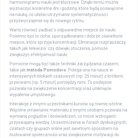
harmonogramu nauki jest kluczowe. Dzięki temu można
wyznaczyć konkretne dni i godziny, które będą poświęcone
na naukę, co ułatwi utrzymanie systematyczności i
przyzwyczajenie się do nowego rytmu.
Warto również zadbać o odpowiednie miejsce do nauki.
Powinno być to ciche, uporządkowane i dobrze oświetlone
miejsce, które sprzyja koncentracji. Eliminacja rozpraszaczy,
takich jak telewizor czy dźwięki otoczenia, pomoże
zwiększyć efektywność nauki.
Pomocne mogą być także techniki zarządzania czasem,
takie jak
metoda Pomodoro
. Polega ona na nauce w
intensywnych blokach czasowych (np. 25 minut) z krótkimi
przerwami (np. 5 minut) pomiędzy nimi. To podejście
pozwala na zwiększenie koncentracji oraz uniknięcie
wypalenia umysłowego.
Interakcje z innymi uczestnikami kursów są równie istotne.
Wspólne omawianie materiału z innymi osobami pozwala na
wymianę poglądów i doświadczeń, co może wzbogacić
przyswajaną wiedzę. Uczestniczenie w forach dyskusyjnych,
czatach czy grupach online jest świetnym sposobem na
budowanie społeczności oraz zwiększenie motywacji do