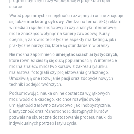
programistycznych czy współpracę w projektach open
source.
Wśród popularnych umiejętności rozwijanych online znajduje
się także
marketing cyfrowy
. Wiedza na temat SEO, reklam
w mediach społecznościowych czy analityki internetowej
może znacząco wpłynąć na karierę zawodową. Kursy
obejmują zarówno teoretyczne aspekty marketingu, jak i
praktyczne narzędzia, które są standardem w branży.
Nie można zapomnieć o
umiejętnościach artystycznych
,
które również cieszą się dużą popularnością. W internecie
można znaleźć mnóstwo kursów z zakresu rysunku,
malarstwa, fotografii czy projektowania graficznego.
Umożliwiają one rozwijanie pasji oraz zdobycie nowych
technik i podejść twórczych.
Podsumowując, nauka online dostarcza wyjątkowych
możliwości dla każdego, kto chce rozwijać swoje
umiejętności zarówno zawodowo, jak i hobbystycznie.
Elastyczność oraz różnorodność dostępnych kursów
pozwala na skuteczne dostosowanie procesu nauki do
indywidualnych potrzeb i stylu życia.