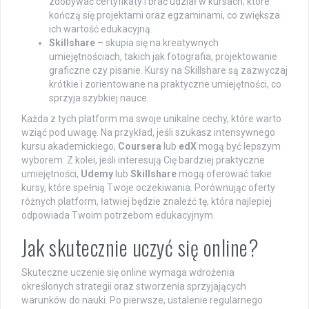
zdobywać certyfikaty i brać udział w kursach, które
kończą się projektami oraz egzaminami, co zwiększa
ich wartość edukacyjną.
Skillshare
– skupia się na kreatywnych
umiejętnościach, takich jak fotografia, projektowanie
graficzne czy pisanie. Kursy na Skillshare są zazwyczaj
krótkie i zorientowane na praktyczne umiejętności, co
sprzyja szybkiej nauce.
Każda z tych platform ma swoje unikalne cechy, które warto
wziąć pod uwagę. Na przykład, jeśli szukasz intensywnego
kursu akademickiego,
Coursera
lub
edX
mogą być lepszym
wyborem. Z kolei, jeśli interesują Cię bardziej praktyczne
umiejętności,
Udemy
lub
Skillshare
mogą oferować takie
kursy, które spełnią Twoje oczekiwania. Porównując oferty
różnych platform, łatwiej będzie znaleźć tę, która najlepiej
odpowiada Twoim potrzebom edukacyjnym.
Jak skutecznie uczyć się online?
Skuteczne uczenie się online wymaga wdrożenia
określonych strategii oraz stworzenia sprzyjających
warunków do nauki. Po pierwsze, ustalenie regularnego